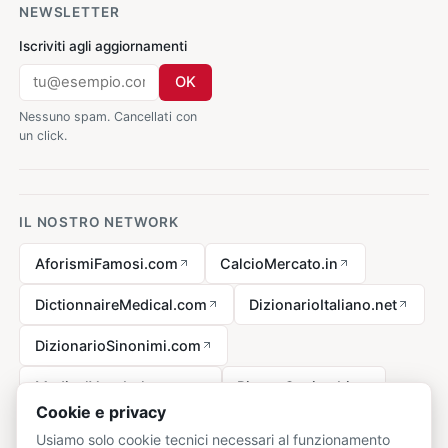
NEWSLETTER
Iscriviti agli aggiornamenti
OK
Nessuno spam. Cancellati con
un click.
IL NOSTRO NETWORK
AforismiFamosi.com
CalcioMercato.in
DictionnaireMedical.com
DizionarioItaliano.net
DizionarioSinonimi.com
MedicalVocabulary.org
RicetteCucina.biz
Cookie e privacy
Usiamo solo cookie tecnici necessari al funzionamento