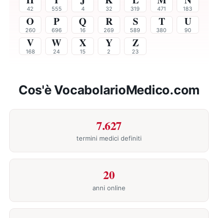
42
555
4
32
319
471
183
O
P
Q
R
S
T
U
260
696
16
269
589
380
90
V
W
X
Y
Z
168
24
15
2
23
Cos'è VocabolarioMedico.com
7.627
termini medici definiti
20
anni online