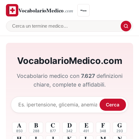
VocabolarioMedico
.com
Cerca un termine medico
VocabolarioMedico.com
Vocabolario medico con
7.627
definizioni
chiare, complete e affidabili.
Cerca
Cerca un termine
A
B
C
D
E
F
G
850
288
877
342
491
348
293
H
I
J
K
L
M
N